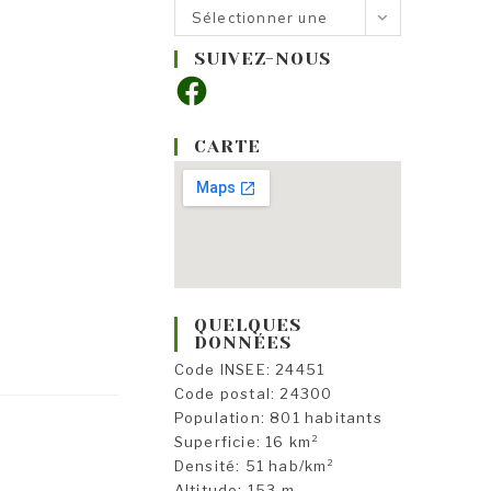
Nos
Sélectionner une
rubriques
catégorie
SUIVEZ-NOUS
Facebook
CARTE
QUELQUES
DONNÉES
Code INSEE: 24451
Code postal: 24300
Population: 801 habitants
Superficie: 16 km²
Densité: 51 hab/km²
Altitude: 153 m