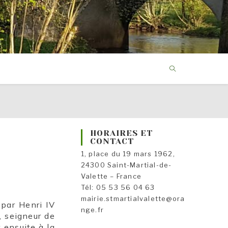
HORAIRES ET
CONTACT
1, place du 19 mars 1962,
24300 Saint-Martial-de-
Valette – France
Tél: 05 53 56 04 63
mairie.stmartialvalette@ora
 par Henri IV
nge.fr
, seigneur de
 ensuite à la