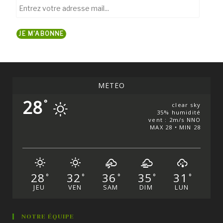
Entrez
votre
adresse
JE M'ABONNE
mail...
MÉTÉO
28
°
clear sky
35% humidité
vent : 2m/s NNO
MAX 28 • MIN 28
28
32
36
35
31
°
°
°
°
°
JEU
VEN
SAM
DIM
LUN
NOTRE ÉQUIPE