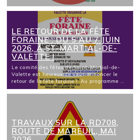
LE RETOUR DE LA FÊTE
FORAINE : DU 5 AU 7 JUIN
2026, À ST-MARTIAL-DE-
VALETTE !
Le comité des fêtes de Saint-Martial-de-
Valette est heureux de vous annoncer le
retour de la fête foraine ! Au programme ...
TRAVAUX SUR LA RD708,
ROUTE DE MAREUIL, MAI
2026