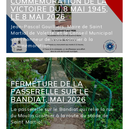
COMMÉMORATION DE LA
VICTOIRE DU 8 MAI 1945,
LE 8 MAI 2026
Jean-Pascal Gouilhers, Maire de Saint
Martial de Valette, et le Conseil Municipal
ont l’honneur de vous convier à la
commémoration ...
FERMETURE DE LA
PASSERELLE SUR LE
BANDIAT, MAI 2026
La passerelle sur le Bandiat qui relie la rue
du Moulin Grolhier à la route du stade de
Saint Martial ...