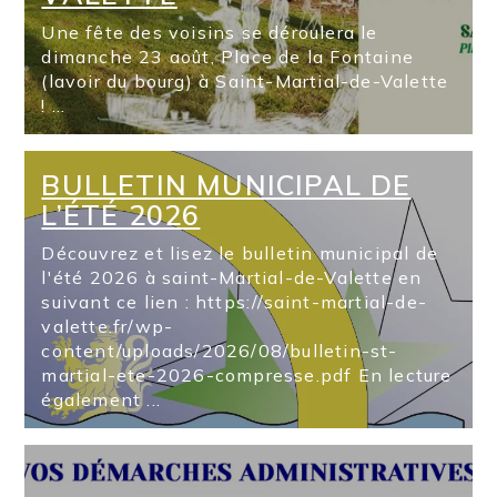
Une fête des voisins se déroulera le
dimanche 23 août, Place de la Fontaine
(lavoir du bourg) à Saint-Martial-de-Valette
! ...
BULLETIN MUNICIPAL DE
L’ÉTÉ 2026
Découvrez et lisez le bulletin municipal de
l'été 2026 à saint-Martial-de-Valette en
suivant ce lien : https://saint-martial-de-
valette.fr/wp-
content/uploads/2026/08/bulletin-st-
martial-ete-2026-compresse.pdf En lecture
également ...