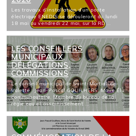
Les travaux d’installation d’un poste
électrique ENEDIS se dérouleront du lundi
18 mai au vendredi 22 mai, sur la RD ...
LES CONSEILLERS
MUNICIPAUX,
DÉLÉGATIONS,
COMMISSIONS
Le conseil municipal de Saint-Martial-de-
Valette : Jean-Pascal GOUILHERS, Maire Élu
communautaire, Membre du bureau de la
régie eau et assainissement ...