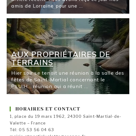
amis de Lorraine pour une ...
AUX PROPRIÉTAIRES DE
TERRAINS
Hier soir se tenait une réunion à la salle des
fêtes de Saint-Martial concernant le
PLUIH... réunion qui a réunit ...
HORAIRES ET CONTACT
1, place du 19 mars 1962, 24300 Saint-Martial-de-
Valette – France
Tél: 05 53 56 04 63