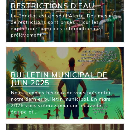
RESTRICTIONS D’EAU
Le Bandiat est en seuil Alerte. Des mesures
de restrictions sont prises : Pour les
exploitants agricoles interdiction de
prélèvement ...
BULLETIN MUNICIPAL DE
JUIN 2025
Nous sommes heureux de vous présenter
notre dernier bulletin municipal. En mars
2026 vous voterez pour une nouvelle
équipe et ...