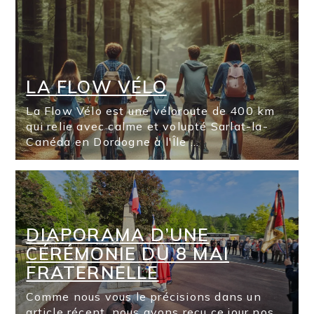
LA FLOW VÉLO
La Flow Vélo est une véloroute de 400 km
qui relie avec calme et volupté Sarlat-la-
Canéda en Dordogne à l'Île ...
DIAPORAMA D’UNE
CÉRÉMONIE DU 8 MAI
FRATERNELLE
Comme nous vous le précisions dans un
article récent, nous avons reçu ce jour nos