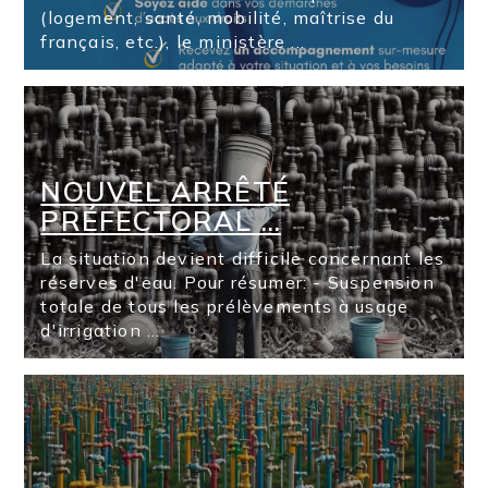
(logement, santé, mobilité, maîtrise du
français, etc.), le ministère ...
NOUVEL ARRÊTÉ
PRÉFECTORAL …
La situation devient difficile concernant les
réserves d'eau. Pour résumer: - Suspension
totale de tous les prélèvements à usage
d'irrigation ...