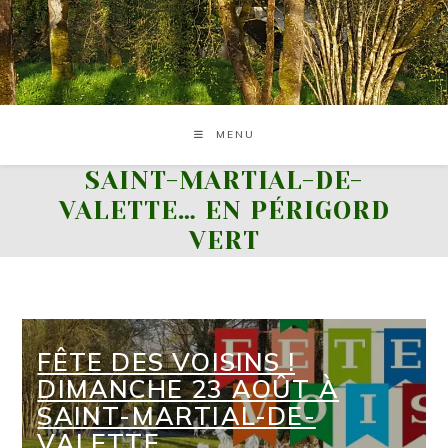
Skip
to
content
MENU
SAINT-MARTIAL-DE-
VALETTE… EN PÉRIGORD
VERT
FÊTE DES VOISINS !
DIMANCHE 23 AOÛT À
SAINT-MARTIAL-DE-
VALETTE