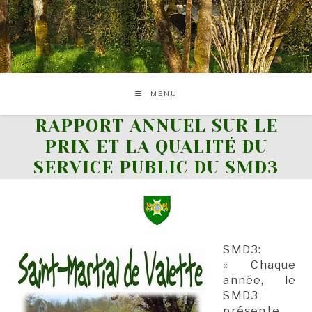
Skip
to
content
MENU
RAPPORT ANNUEL SUR LE
PRIX ET LA QUALITÉ DU
SERVICE PUBLIC DU SMD3
SMD3:
« Chaque
année, le
SMD3
présente,