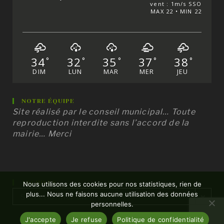
vent : 1m/s SSO
MAX 22 • MIN 22
34
32
35
37
38
°
°
°
°
°
DIM
LUN
MAR
MER
JEU
NOTRE ÉQUIPE
Site réalisé par le conseil municipal… Toute
reproduction interdite sans l’accord de la
mairie… Merci
ARCHIVES
Nous utilisons des cookies pour nos statistiques, rien de
Archives
plus... Nous ne faisons aucune utilisation des données
Sélectionner un mois
personnelles.
J'accepte
Je refuse
Politique de confidentialité