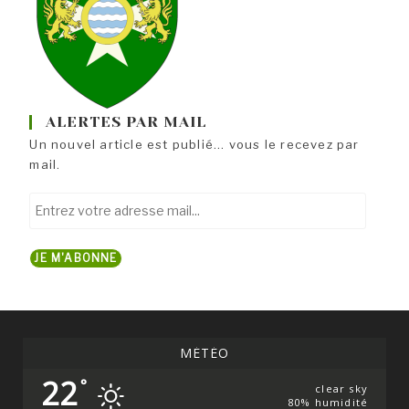
ALERTES PAR MAIL
Un nouvel article est publié... vous le recevez par
mail.
Entrez
votre
adresse
JE M'ABONNE
mail...
MÉTÉO
22
°
clear sky
80% humidité