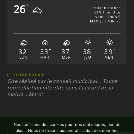
26
°
broken clouds
61% humidité
vent : 1m/s S
MAX 26 • MIN 26
32
33
37
38
39
°
°
°
°
°
LUN
MAR
MER
JEU
VEN
NOTRE ÉQUIPE
Site réalisé par le conseil municipal… Toute
reproduction interdite sans l’accord de la
mairie… Merci
ARCHIVES
Nous utilisons des cookies pour nos statistiques, rien de
Archives
plus... Nous ne faisons aucune utilisation des données
Sélectionner un mois