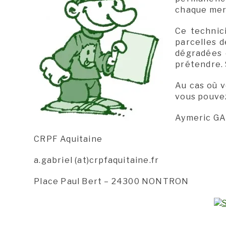
chaque merc
Ce technici
parcelles d
dégradées 
prétendre. 
Au cas où v
vous pouvez
Aymeric G
CRPF Aquitaine
a.gabriel (at)crpfaquitaine.fr
Place Paul Bert – 24300 NONTRON