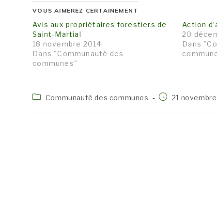
VOUS AIMEREZ CERTAINEMENT
Avis aux propriétaires forestiers de
Action d’
Saint-Martial
20 déce
18 novembre 2014
Dans "C
Dans "Communauté des
commun
communes"
Post
Publication
Communauté des communes
21 novembre
category:
publiée :