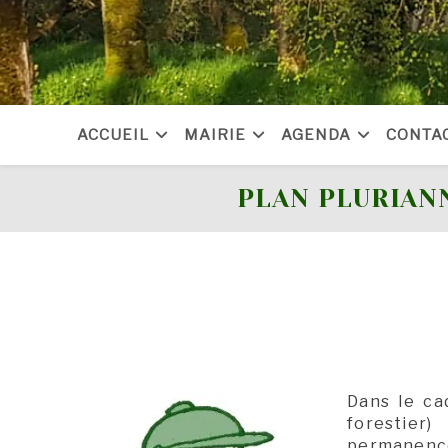
Skip
to
content
ACCUEIL
MAIRIE
AGENDA
CONTA
PLAN PLURIAN
Dans le ca
forestier
permanences