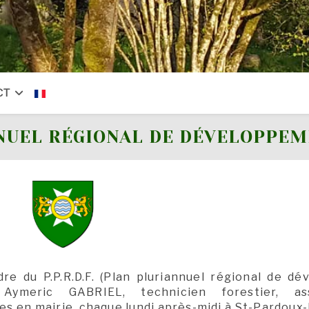
CT
NUEL RÉGIONAL DE DÉVELOPPEM
dre du P.P.R.D.F. (Plan pluriannuel régional de d
) Aymeric GABRIEL, technicien forestier, a
 en mairie, chaque lundi après-midi à St-Pardoux-l