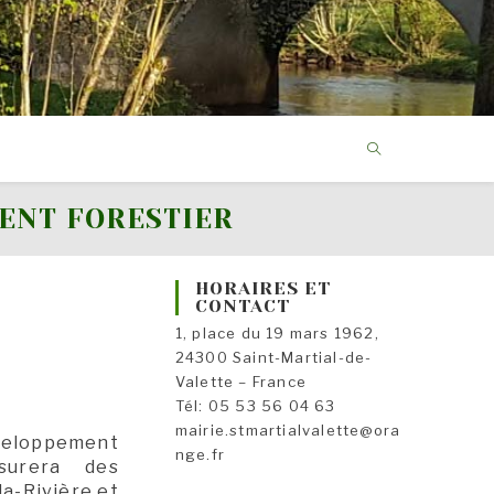
ENT FORESTIER
HORAIRES ET
CONTACT
1, place du 19 mars 1962,
24300 Saint-Martial-de-
Valette – France
Tél: 05 53 56 04 63
mairie.stmartialvalette@ora
éveloppement
nge.fr
ssurera des
a-Rivière et