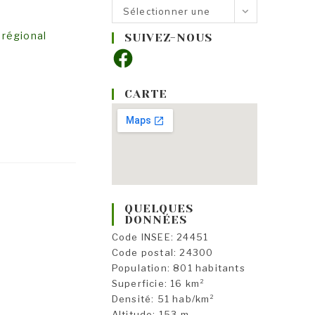
Nos
Sélectionner une
rubriques
catégorie
 régional
SUIVEZ-NOUS
Facebook
CARTE
QUELQUES
DONNÉES
Code INSEE: 24451
Code postal: 24300
Population: 801 habitants
Superficie: 16 km²
Densité: 51 hab/km²
Altitude: 153 m