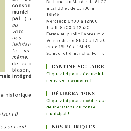
Du Lundi au Mardi : de 8h00
conseil
à 12h30 et de 13h30 à
munici
16h45
pal
(
et
Mercredi: 8h00 à 12h00
au
Jeudi: 8h00 à 12h30 –
vote
Fermé au public l’après midi
des
Vendredi : de 8h00 à 12h30
habitan
et de 13h30 à 16h45
ts ici-
Samedi et dimanche: Fermé
même)
de son
CANTINE SCOLAIRE
blason,
Cliquez ici pour découvrir le
ais intégré
menu de la semaine !
DÉLIBÉRATIONS
re historique
Cliquez ici pour accéder aux
délibérations du conseil
visant à
municipal !
es ont soit
NOS RUBRIQUES