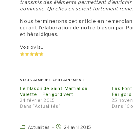
transmis des éléments permettant d’enrichir 
commune. Qu’elles en soient fortement remer
Nous terminerons cet article en remerciant 
durant l’élaboration de notre blason par Pa
et héraldiques.
Vos avis..
VOUS AIMEREZ CERTAINEMENT
Le blason de Saint-Martial de
Les Font
Valette – Périgord vert
Périgord
24 février 2015
25 nove
Dans "Actualités"
Dans "C
Post
Publication
Actualités
24 avril 2015
category:
publiée :