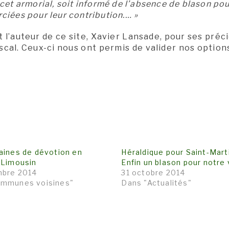
cet armorial, soit informé de l’absence de blason pou
ciées pour leur contribution.
… »
l’auteur de ce site, Xavier Lansade, pour ses préc
scal. Ceux-ci nous ont permis de valider nos optio
aines de dévotion en
Héraldique pour Saint-Marti
-Limousin
Enfin un blason pour notre v
mbre 2014
31 octobre 2014
ommunes voisines"
Dans "Actualités"