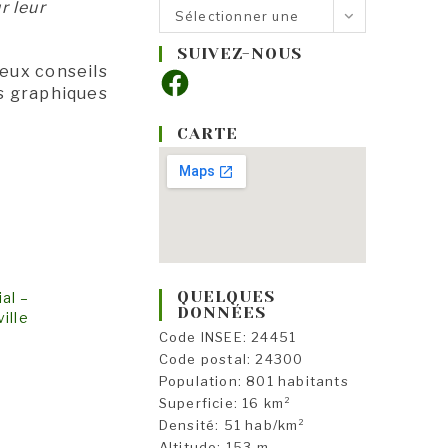
r leur
Nos
Sélectionner une
rubriques
catégorie
SUIVEZ-NOUS
ieux conseils
Facebook
ns graphiques
CARTE
QUELQUES
al –
DONNÉES
ille
Code INSEE: 24451
Code postal: 24300
Population: 801 habitants
Superficie: 16 km²
Densité: 51 hab/km²
Altitude: 153 m