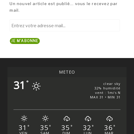
Un nouvel article est publié... vous le recevez par
mail.
Entrez
votre
adresse
JE M'ABONNE
mail...
MÉTÉO
31
°
clear sky
32% humidité
vent : 1m/s N
MAX 31 • MIN 31
31
35
35
32
36
°
°
°
°
°
VEN
SAM
DIM
LUN
MAR