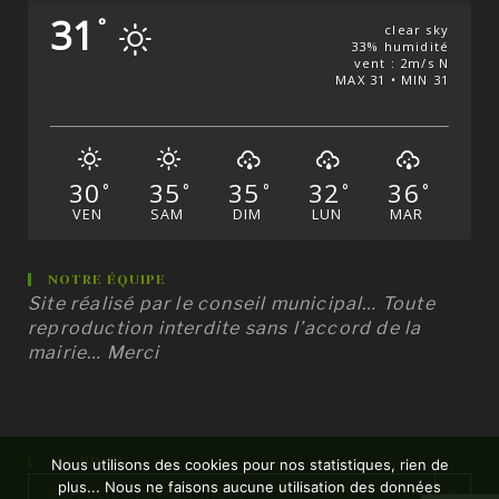
31
°
clear sky
33% humidité
vent : 2m/s N
MAX 31 • MIN 31
30
35
35
32
36
°
°
°
°
°
VEN
SAM
DIM
LUN
MAR
NOTRE ÉQUIPE
Site réalisé par le conseil municipal… Toute
reproduction interdite sans l’accord de la
mairie… Merci
ARCHIVES
Nous utilisons des cookies pour nos statistiques, rien de
Archives
plus... Nous ne faisons aucune utilisation des données
Sélectionner un mois