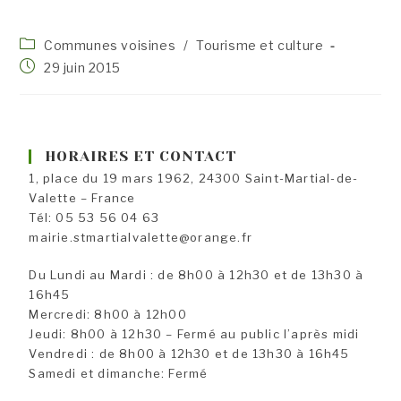
Post
Communes voisines
/
Tourisme et culture
category:
Publication
29 juin 2015
publiée :
HORAIRES ET CONTACT
1, place du 19 mars 1962, 24300 Saint-Martial-de-
Valette – France
Tél: 05 53 56 04 63
mairie.stmartialvalette@orange.fr
Du Lundi au Mardi : de 8h00 à 12h30 et de 13h30 à
16h45
Mercredi: 8h00 à 12h00
Jeudi: 8h00 à 12h30 – Fermé au public l’après midi
Vendredi : de 8h00 à 12h30 et de 13h30 à 16h45
Samedi et dimanche: Fermé