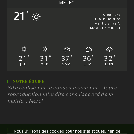
MÉTÉO
21
°
clear sky
49% humidité
vent : 2m/s N
MAX 21 • MIN 21
21
31
37
36
32
°
°
°
°
°
JEU
VEN
SAM
DIM
LUN
NOTRE ÉQUIPE
Site réalisé par le conseil municipal… Toute
reproduction interdite sans l’accord de la
mairie… Merci
ARCHIVES
Nous utilisons des cookies pour nos statistiques, rien de