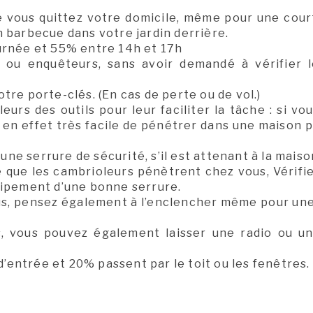
ue vous quittez votre domicile, même pour une cour
 barbecue dans votre jardin derrière.
urnée et 55% entre 14h et 17h
 ou enquêteurs, sans avoir demandé à vérifier l
tre porte-clés. (En cas de perte ou de vol.)
eurs des outils pour leur faciliter la tâche : si v
t en effet très facile de pénétrer dans une maison pa
’une serrure de sécurité, s’il est attenant à la maiso
e que les cambrioleurs pénètrent chez vous, Vérifiez
uipement d’une bonne serrure.
ous, pensez également à l’enclencher même pour un
, vous pouvez également laisser une radio ou un
entrée et 20% passent par le toit ou les fenêtres.