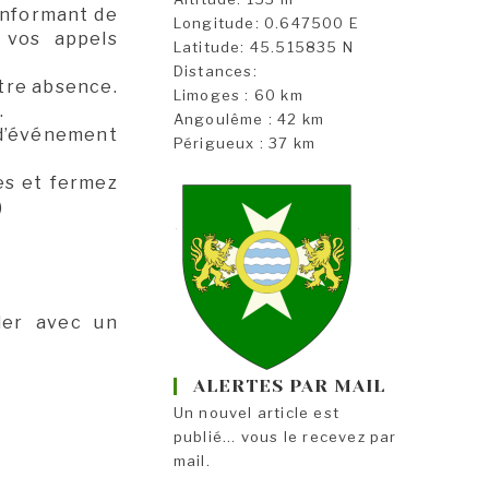
informant de
Longitude: 0.647500 E
 vos appels
Latitude: 45.515835 N
Distances:
otre absence.
Limoges : 60 km
.
Angoulême : 42 km
 d’événement
Périgueux : 37 km
res et fermez
)
ler avec un
ALERTES PAR MAIL
Un nouvel article est
publié... vous le recevez par
mail.