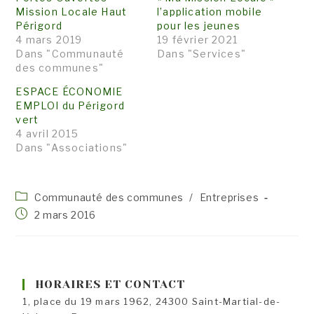
Mission Locale Haut
l’application mobile
Périgord
pour les jeunes
4 mars 2019
19 février 2021
Dans "Communauté
Dans "Services"
des communes"
ESPACE ÉCONOMIE
EMPLOI du Périgord
vert
4 avril 2015
Dans "Associations"
Post
Communauté des communes
/
Entreprises
category:
Publication
2 mars 2016
publiée :
HORAIRES ET CONTACT
1, place du 19 mars 1962, 24300 Saint-Martial-de-