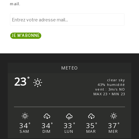
mail.
Entrez
votre
adresse
JE M'ABONNE
mail...
MÉTÉO
23
°
clear sky
43% humidité
vent : 3m/s NO
MAX 23 • MIN 23
34
34
33
35
37
°
°
°
°
°
SAM
DIM
LUN
MAR
MER