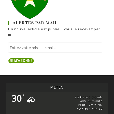
ALERTES PAR MAIL
Un nouvel article est publié... vous le recevez par
mail.
Entrez
votre
adresse
JE M'ABONNE
mail...
MÉTÉO
30
°
scattered clouds
48% humidité
vent : 2m/s NO
MAX 30 • MIN 30