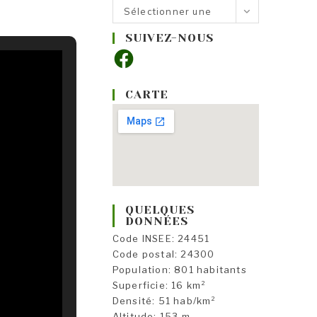
Nos
Sélectionner une
rubriques
catégorie
SUIVEZ-NOUS
Facebook
CARTE
QUELQUES
DONNÉES
Code INSEE: 24451
Code postal: 24300
Population: 801 habitants
Superficie: 16 km²
Densité: 51 hab/km²
Altitude: 153 m