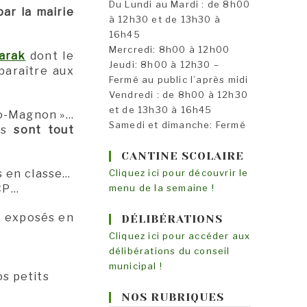
Du Lundi au Mardi : de 8h00
par la mairie
à 12h30 et de 13h30 à
16h45
Mercredi: 8h00 à 12h00
Tarak
dont le
Jeudi: 8h00 à 12h30 –
paraître aux
Fermé au public l’après midi
Vendredi : de 8h00 à 12h30
et de 13h30 à 16h45
Cro-Magnon »…
Samedi et dimanche: Fermé
ts
sont tout
CANTINE SCOLAIRE
us en classe…
Cliquez ici pour découvrir le
 CP…
menu de la semaine !
re exposés en
DÉLIBÉRATIONS
Cliquez ici pour accéder aux
délibérations du conseil
municipal !
os petits
NOS RUBRIQUES