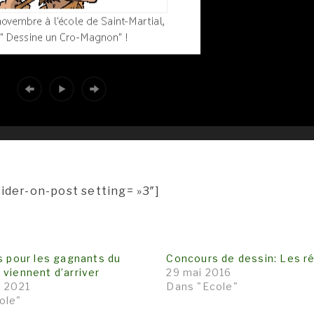
lider-on-post setting= »3″]
s pour les gagnants du
Concours de dessin: Les r
viennent d’arriver
29 mai 2016
e 2021
Dans "Ecole"
ole"