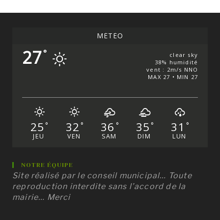
MÉTÉO
27
°
clear sky
38% humidité
vent : 2m/s NNO
MAX 27 • MIN 27
25
32
36
35
31
°
°
°
°
°
JEU
VEN
SAM
DIM
LUN
NOTRE ÉQUIPE
Site réalisé par le conseil municipal… Toute
reproduction interdite sans l’accord de la
mairie… Merci