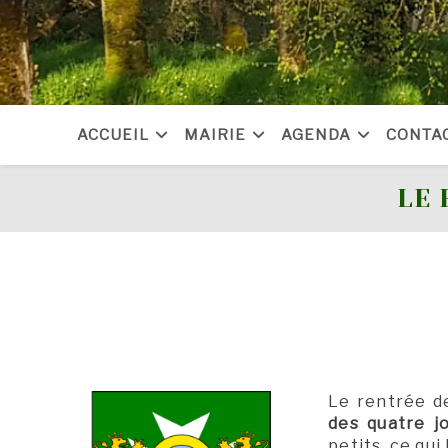
Skip
to
content
ACCUEIL
MAIRIE
AGENDA
CONTA
LE 
Le rentrée de
des quatre j
petits, ce qui