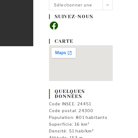
Nos
Sélectionner une
rubriques
catégorie
SUIVEZ-NOUS
Facebook
CARTE
QUELQUES
DONNÉES
Code INSEE: 24451
Code postal: 24300
Population: 801 habitants
Superficie: 16 km²
Densité: 51 hab/km²
Altitude: 153 m