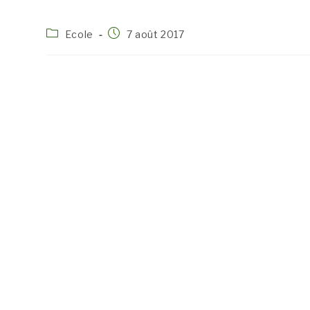
Post
Publication
Ecole
7 août 2017
category:
publiée :