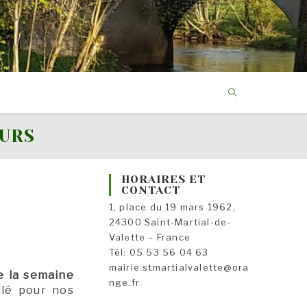
OURS
HORAIRES ET
CONTACT
1, place du 19 mars 1962,
24300 Saint-Martial-de-
Valette – France
Tél: 05 53 56 04 63
mairie.stmartialvalette@ora
e la semaine
nge.fr
llé pour nos