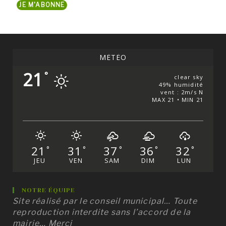
JE M'ABONNE
mail...
MÉTÉO
21
°
clear sky
49% humidité
vent : 2m/s N
MAX 21 • MIN 21
21
31
37
36
32
°
°
°
°
°
JEU
VEN
SAM
DIM
LUN
NOTRE ÉQUIPE
Site réalisé par le conseil municipal… Toute
reproduction interdite sans l’accord de la
mairie… Merci