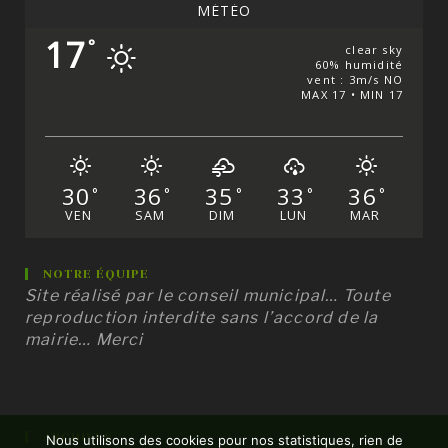
MÉTÉO
17
°
clear sky
60% humidité
vent : 3m/s NO
MAX 17 • MIN 17
30
36
35
33
36
°
°
°
°
°
VEN
SAM
DIM
LUN
MAR
NOTRE ÉQUIPE
Site réalisé par le conseil municipal… Toute
reproduction interdite sans l’accord de la
mairie… Merci
ARCHIVES
Nous utilisons des cookies pour nos statistiques, rien de