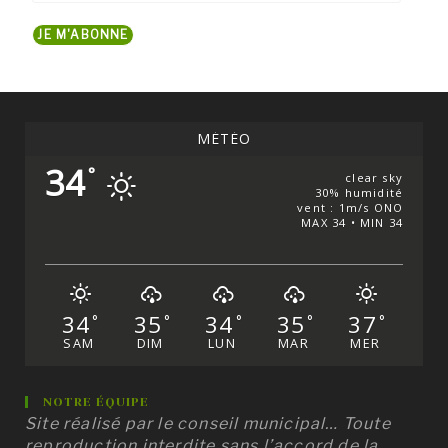
adresse
JE M'ABONNE
mail...
MÉTÉO
34
°
clear sky
30% humidité
vent : 1m/s ONO
MAX 34 • MIN 34
34
35
34
35
37
°
°
°
°
°
SAM
DIM
LUN
MAR
MER
NOTRE ÉQUIPE
Site réalisé par le conseil municipal… Toute
reproduction interdite sans l’accord de la