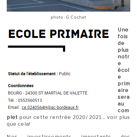
photo: G Cochet
Une
fois
de
plus
notr
e
écol
e
prim
aire
sera
au
com
plet
pour cette rentrée 2020/ 2021… voir plus
que cela!
Nos investissements importants des