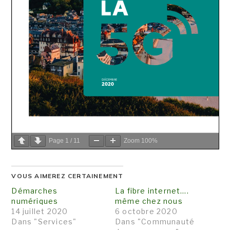
Page
1
/
11
Zoom
100%
VOUS AIMEREZ CERTAINEMENT
Démarches
La fibre internet….
numériques
même chez nous
14 juillet 2020
6 octobre 2020
Dans "Services"
Dans "Communauté