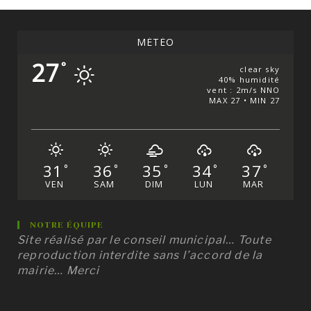
MÉTÉO
27
°
clear sky
40% humidité
vent : 2m/s NNO
MAX 27 • MIN 27
31
36
35
34
37
°
°
°
°
°
VEN
SAM
DIM
LUN
MAR
NOTRE ÉQUIPE
Site réalisé par le conseil municipal… Toute
reproduction interdite sans l’accord de la
mairie… Merci