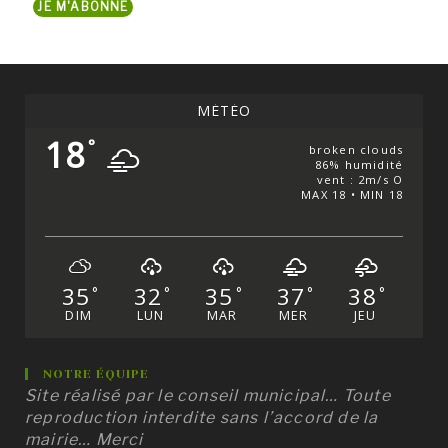
JE M'ABONNE
mail...
MÉTÉO
18
°
broken clouds
86% humidité
vent : 2m/s O
MAX 18 • MIN 18
35
32
35
37
38
°
°
°
°
°
DIM
LUN
MAR
MER
JEU
NOTRE ÉQUIPE
Site réalisé par le conseil municipal… Toute
reproduction interdite sans l’accord de la
mairie… Merci