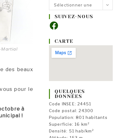
Nos
Sélectionner une
rubriques
catégorie
SUIVEZ-NOUS
Facebook
CARTE
-Martial
ne des beaux
 vous pour le
QUELQUES
DONNÉES
Code INSEE: 24451
 octobre à
Code postal: 24300
nicipal !
Population: 801 habitants
Superficie: 16 km²
Densité: 51 hab/km²
Altitude: 153 m