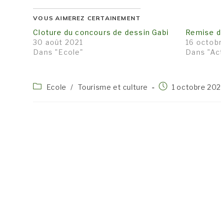
VOUS AIMEREZ CERTAINEMENT
Cloture du concours de dessin Gabi
Remise d
30 août 2021
16 octob
Dans "Ecole"
Dans "Ac
Post
Publication
Ecole
/
Tourisme et culture
1 octobre 202
category:
publiée :