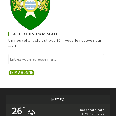
ALERTES PAR MAIL
Un nouvel article est publié... vous le recevez par
mail.
Entrez
votre
adresse
JE M'ABONNE
mail...
MÉTÉO
26
°
moderate rain
61% humidité