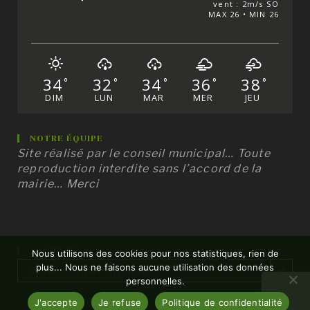
vent : 2m/s SO
MAX 26 • MIN 26
34
32
34
36
38
°
°
°
°
°
DIM
LUN
MAR
MER
JEU
NOTRE ÉQUIPE
Site réalisé par le conseil municipal… Toute
reproduction interdite sans l’accord de la
mairie… Merci
ARCHIVES
Nous utilisons des cookies pour nos statistiques, rien de
Archives
plus... Nous ne faisons aucune utilisation des données
Sélectionner un mois
personnelles.
J'accepte
Je refuse
Politique de confidentialité