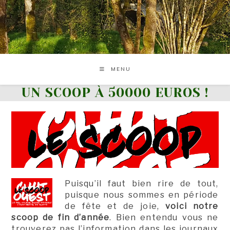
Skip
to
content
MENU
UN SCOOP À 50000 EUROS !
Puisqu’il faut bien rire de tout,
puisque nous sommes en période
de fête et de joie,
voici notre
scoop de fin d’année
. Bien entendu vous ne
trouverez pas l’information dans les journaux