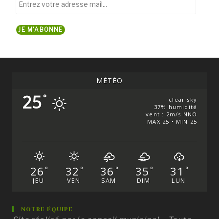
votre
adresse
JE M'ABONNE
mail...
MÉTÉO
25
°
clear sky
37% humidité
vent : 2m/s NNO
MAX 25 • MIN 25
26
32
36
35
31
°
°
°
°
°
JEU
VEN
SAM
DIM
LUN
NOTRE ÉQUIPE