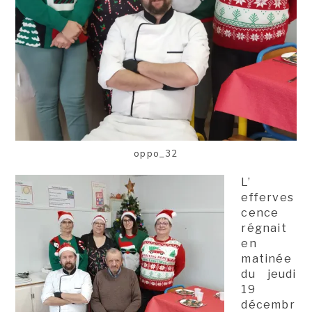
oppo_32
L’
efferves
cence
régnait
en
matinée
du jeudi
19
décembr