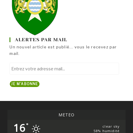
ALERTES PAR MAIL
Un nouvel article est publié... vous le recevez par
mail.
Entrez
votre
adresse
JE M'ABONNE
mail...
MÉTÉO
16
°
clear sky
58% humidité