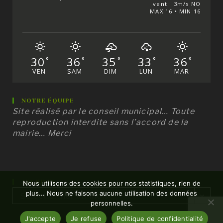
vent : 3m/s NO
MAX 16 • MIN 16
30
36
35
33
36
°
°
°
°
°
VEN
SAM
DIM
LUN
MAR
NOTRE ÉQUIPE
Site réalisé par le conseil municipal… Toute
reproduction interdite sans l’accord de la
mairie… Merci
ARCHIVES
Nous utilisons des cookies pour nos statistiques, rien de
Archives
plus... Nous ne faisons aucune utilisation des données
Sélectionner un mois
personnelles.
J'accepte
Je refuse
Politique de confidentialité