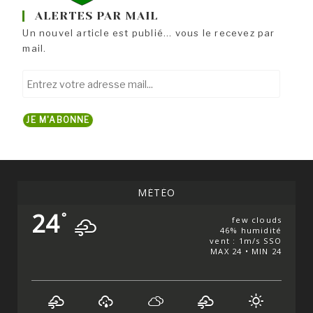
ALERTES PAR MAIL
Un nouvel article est publié... vous le recevez par
mail.
Entrez
votre
adresse
JE M'ABONNE
mail...
MÉTÉO
24
°
few clouds
46% humidité
vent : 1m/s SSO
MAX 24 • MIN 24