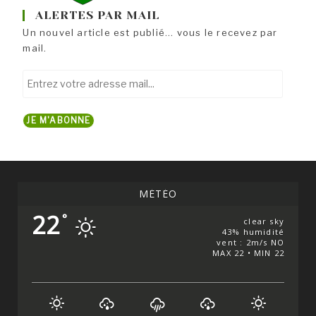
ALERTES PAR MAIL
Un nouvel article est publié... vous le recevez par
mail.
Entrez
votre
adresse
JE M'ABONNE
mail...
MÉTÉO
22
°
clear sky
43% humidité
vent : 2m/s NO
MAX 22 • MIN 22