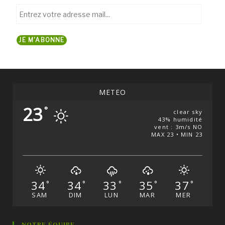
Entrez
votre
adresse
JE M'ABONNE
mail...
MÉTÉO
23
°
clear sky
43% humidité
vent : 3m/s NO
MAX 23 • MIN 23
34
34
33
35
37
°
°
°
°
°
SAM
DIM
LUN
MAR
MER
NOTRE ÉQUIPE