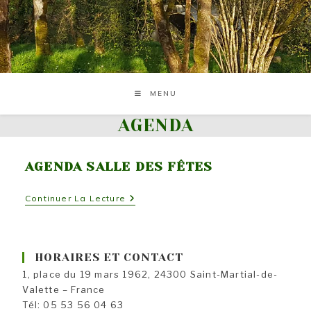
Skip
to
content
MENU
AGENDA
AGENDA SALLE DES FÊTES
Agenda
Continuer La Lecture
Salle
Des
Fêtes
HORAIRES ET CONTACT
1, place du 19 mars 1962, 24300 Saint-Martial-de-
Valette – France
Tél: 05 53 56 04 63