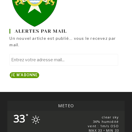
ALERTES PAR MAIL
Un nouvel article est publié... vous le recevez par
mail.
Entrez
votre
adresse
JE M'ABONNE
mail...
MÉTÉO
33
°
clear sky
34% humidité
vent : 1m/s OSO
MAX 33 • MIN 33