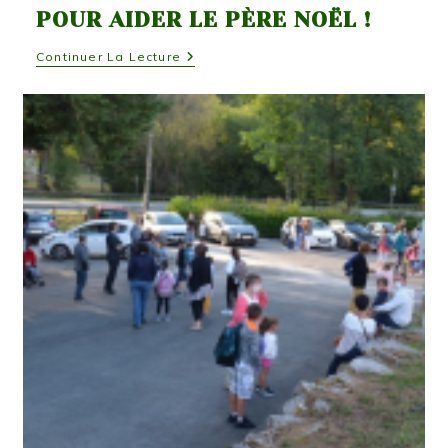
POUR AIDER LE PÈRE NOËL !
Grand
Continuer La Lecture
Jeu
De
La
Rentrée
Pour
Aider
Le
Père
Noël
!