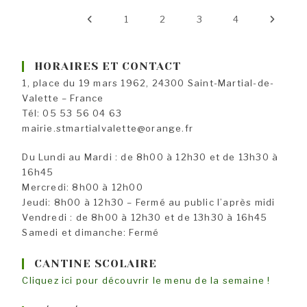
De
Notre
Go to the previous page
1
2
3
4
Aller à
Petite
Commune
HORAIRES ET CONTACT
1, place du 19 mars 1962, 24300 Saint-Martial-de-
Valette – France
Tél: 05 53 56 04 63
mairie.stmartialvalette@orange.fr
Du Lundi au Mardi : de 8h00 à 12h30 et de 13h30 à
16h45
Mercredi: 8h00 à 12h00
Jeudi: 8h00 à 12h30 – Fermé au public l’après midi
Vendredi : de 8h00 à 12h30 et de 13h30 à 16h45
Samedi et dimanche: Fermé
CANTINE SCOLAIRE
Cliquez ici pour découvrir le menu de la semaine !