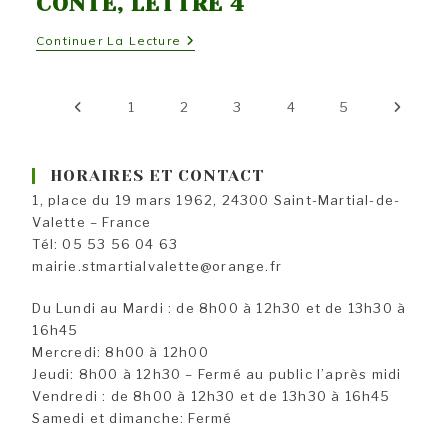
CONTÉ, LETTRE 4
Si
Continuer La Lecture
Saint-
Martial
M’était
Conté,
Go to the previous page
1
2
3
4
5
Aller à
Lettre
4
HORAIRES ET CONTACT
1, place du 19 mars 1962, 24300 Saint-Martial-de-
Valette – France
Tél: 05 53 56 04 63
mairie.stmartialvalette@orange.fr
Du Lundi au Mardi : de 8h00 à 12h30 et de 13h30 à
16h45
Mercredi: 8h00 à 12h00
Jeudi: 8h00 à 12h30 – Fermé au public l’après midi
Vendredi : de 8h00 à 12h30 et de 13h30 à 16h45
Samedi et dimanche: Fermé