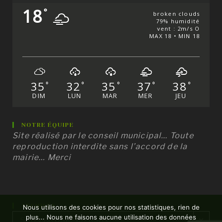
18
°
broken clouds
79% humidité
vent : 2m/s O
MAX 18 • MIN 18
35
32
35
37
38
°
°
°
°
°
DIM
LUN
MAR
MER
JEU
NOTRE ÉQUIPE
Site réalisé par le conseil municipal… Toute
reproduction interdite sans l’accord de la
mairie… Merci
ARCHIVES
Nous utilisons des cookies pour nos statistiques, rien de
Archives
plus... Nous ne faisons aucune utilisation des données
Sélectionner un mois